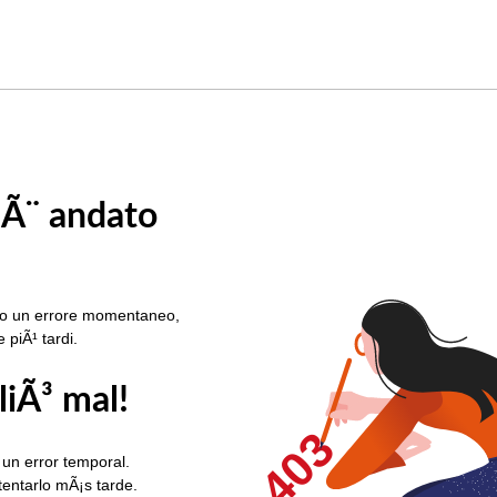
 Ã¨ andato
rato un errore momentaneo,
e piÃ¹ tardi.
liÃ³ mal!
403
 un error temporal.
ntentarlo mÃ¡s tarde.