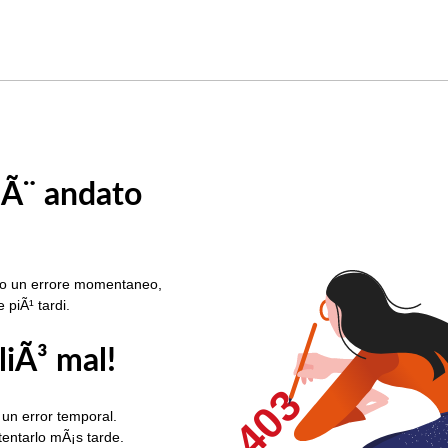
 Ã¨ andato
rato un errore momentaneo,
e piÃ¹ tardi.
liÃ³ mal!
403
 un error temporal.
ntentarlo mÃ¡s tarde.