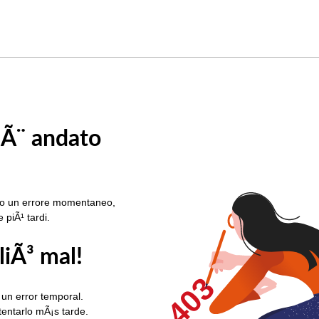
 Ã¨ andato
rato un errore momentaneo,
e piÃ¹ tardi.
liÃ³ mal!
403
 un error temporal.
ntentarlo mÃ¡s tarde.