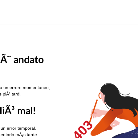
 Ã¨ andato
rato un errore momentaneo,
e piÃ¹ tardi.
liÃ³ mal!
403
 un error temporal.
ntentarlo mÃ¡s tarde.