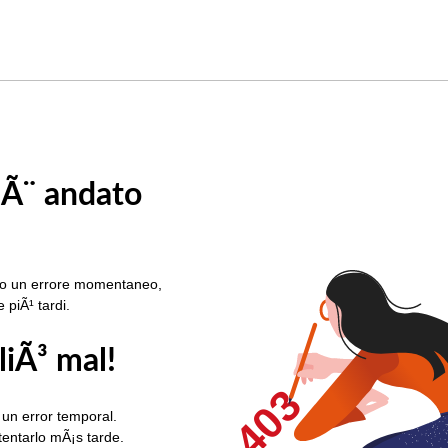
 Ã¨ andato
rato un errore momentaneo,
e piÃ¹ tardi.
liÃ³ mal!
403
 un error temporal.
ntentarlo mÃ¡s tarde.