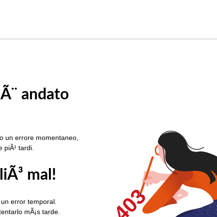
 Ã¨ andato
rato un errore momentaneo,
e piÃ¹ tardi.
liÃ³ mal!
403
 un error temporal.
ntentarlo mÃ¡s tarde.