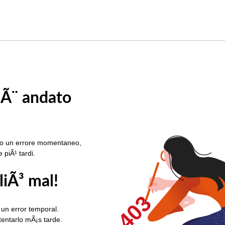
 Ã¨ andato
rato un errore momentaneo,
e piÃ¹ tardi.
liÃ³ mal!
403
 un error temporal.
ntentarlo mÃ¡s tarde.