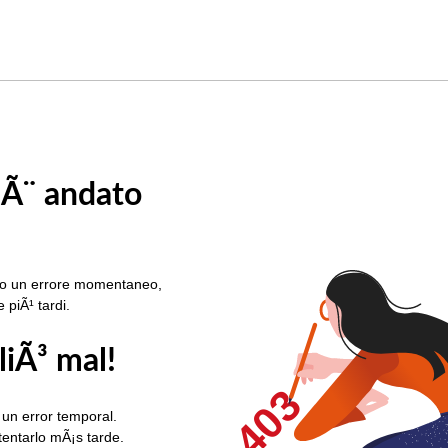
 Ã¨ andato
rato un errore momentaneo,
e piÃ¹ tardi.
liÃ³ mal!
403
 un error temporal.
ntentarlo mÃ¡s tarde.