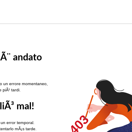
 Ã¨ andato
rato un errore momentaneo,
e piÃ¹ tardi.
liÃ³ mal!
403
 un error temporal.
ntentarlo mÃ¡s tarde.